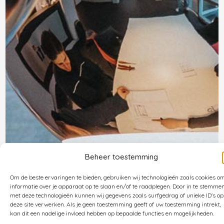
Beheer toestemming
Om de beste ervaringen te bieden, gebruiken wij technologieën zoals cookies o
informatie over je apparaat op te slaan en/of te raadplegen. Door in te stemme
met deze technologieën kunnen wij gegevens zoals surfgedrag of unieke ID's op
deze site verwerken. Als je geen toestemming geeft of uw toestemming intrekt,
kan dit een nadelige invloed hebben op bepaalde functies en mogelijkheden.