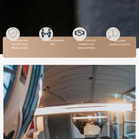
ERVARING MET
COÖRDINERENDE
AFGESTEMD OP
HELDERE
COLLECTIEVE
ROL
TERREIN EN
COMMUNICATIE
BEVEILIGING
DEELNEMERS